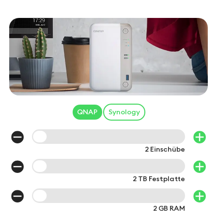
QNAP
Synology
2
Einschübe
2
TB Festplatte
2
GB RAM