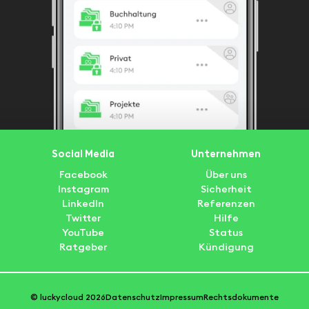
Social Media
Unternehmen
Facebook
Über uns
Instagram
Sicherheit
LinkedIn
Referenzen
Twitter
Hilfe
YouTube
Status
Ratgeber
Kündigung
© luckycloud 2026
Datenschutz
Impressum
Rechtsdokumente