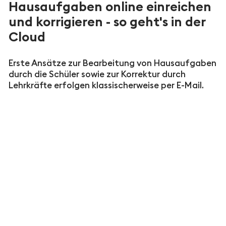
Hausaufgaben online einreichen
und korrigieren - so geht's in der
Cloud
Erste Ansätze zur Bearbeitung von Hausaufgaben
durch die Schüler sowie zur Korrektur durch
Lehrkräfte erfolgen klassischerweise per E-Mail.
Diese Form der Kommunikation hat sich jedoch als
höchst ineffektiv erwiesen. Auf diese Weise
werden Lehrkräfte durch große Datenmengen in
ihren E-Mail-Postfächern überlastet, die Übersicht
zu behalten fällt schwer. Hinzu kommt, dass das
Versenden von größeren Datenmengen per E-Mail
die jeweiligen Accounts an ihre Grenzen stoßen
lässt. Das Resultat: E-Mails kommen nicht an, weil
das Postfach des Empfängers überfüllt ist oder
der E-Mail-Provider keine großen Dateianhänge
zulässt, zum Beispiel beim Versand vieler
hochauflösender Fotos oder umfangreicher