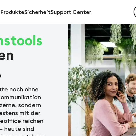
Produkte
Sicherheit
Support Center
stools
en
n
te noch ohne
 Kommunikation
nzerne, sondern
estens mit der
eoffice reichen
– heute sind