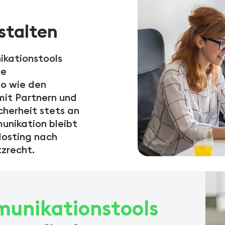
stalten
ikationstools
ne
o wie den
mit Partnern und
cherheit stets an
munikation bleibt
Hosting nach
zrecht.
munikationstools