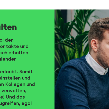
lten
ol den
 Kontakte und
ach erhalten
alender
 erlaubt. Somit
instellen und
ren Kollegen und
 verwalten,
ie! Und das
ugreifen, egal