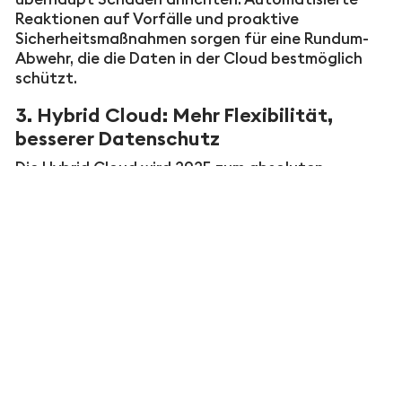
Reaktionen auf Vorfälle und proaktive
Sicherheitsmaßnahmen sorgen für eine Rundum-
Abwehr, die die Daten in der Cloud bestmöglich
schützt.
3. Hybrid Cloud: Mehr Flexibilität,
besserer Datenschutz
Die Hybrid Cloud wird 2025 zum absoluten
Favoriten vieler Unternehmen. Sie kombiniert das
Beste aus Public und Private Cloud und bietet so
die ideale Lösung für Unternehmen, die
gleichzeitig Flexibilität und hohe
Sicherheitsstandards brauchen.
Hybrid-Cloud-
Modelle
ermöglichen es Unternehmen, sensible
Daten intern zu speichern, während weniger
kritische Informationen in der
Public Cloud
gehostet bleiben – ein entscheidender Vorteil in
Branchen mit strengen Regulierungen.