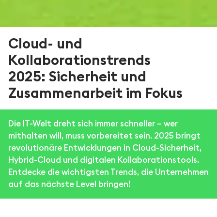
Cloud- und
Kollaborationstrends
2025: Sicherheit und
Zusammenarbeit im Fokus
Die IT-Welt dreht sich immer schneller – wer
mithalten will, muss vorbereitet sein. 2025 bringt
revolutionäre Entwicklungen in Cloud-Sicherheit,
Hybrid-Cloud und digitalen Kollaborationstools.
Entdecke die wichtigsten Trends, die Unternehmen
auf das nächste Level bringen!