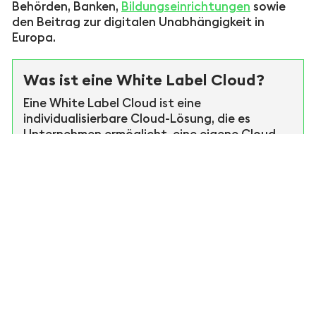
Behörden, Banken,
Bildungseinrichtungen
sowie
den Beitrag zur digitalen Unabhängigkeit in
Europa.
Was ist eine White Label Cloud?
Eine White Label Cloud ist eine
individualisierbare Cloud-Lösung, die es
Unternehmen ermöglicht, eine eigene Cloud
unter eigenem Namen, Design und eigener
Domain bereitzustellen. Die technische
Infrastruktur stammt vom Anbieter – das
Erscheinungsbild und die Verwaltungshoheit
liegen beim Unternehmen.
Welche Vorteile bietet eine White
Label Cloud?
Eigenes Branding:
Benutzeroberfläche,
Logo, Farben und Domain sind vollständig