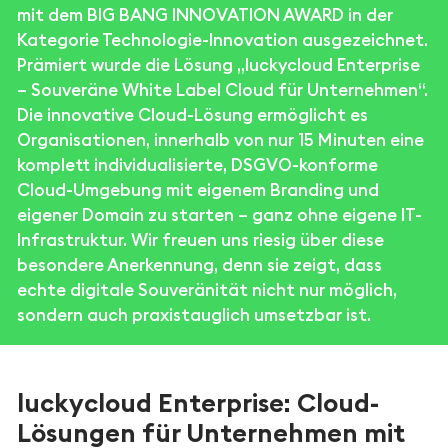
mit dem BIG BANG INNOVATION AWARD in der
Kategorie Technologie-Innovation ausgezeichnet.
Prämiert wurde die Lösung „luckycloud Enterprise
– Souveräne White Label Cloud für Unternehmen“.
Die innovative Cloud-Lösung ermöglicht es
Organisationen, innerhalb von nur 15 Minuten eine
komplett individualisierte, DSGVO-konforme
Cloud-Umgebung mit eigenem Branding und
eigener Domain zu starten – ganz ohne eigene IT-
Infrastruktur. Wir freuen uns riesig über diese
besondere Anerkennung, denn sie zeigt, dass
echte digitale Souveränität nicht nur möglich,
sondern auch praxistauglich umsetzbar ist.
luckycloud Enterprise: Cloud-
Lösungen für Unternehmen mit