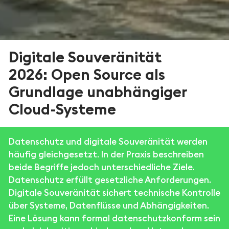
Digitale Souveränität
2026: Open Source als
Grundlage unabhängiger
Cloud-Systeme
Datenschutz und digitale Souveränität werden
häufig gleichgesetzt. In der Praxis beschreiben
beide Begriffe jedoch unterschiedliche Ziele.
Datenschutz erfüllt gesetzliche Anforderungen.
Digitale Souveränität sichert technische Kontrolle
über Systeme, Datenflüsse und Abhängigkeiten.
Eine Lösung kann formal datenschutzkonform sein