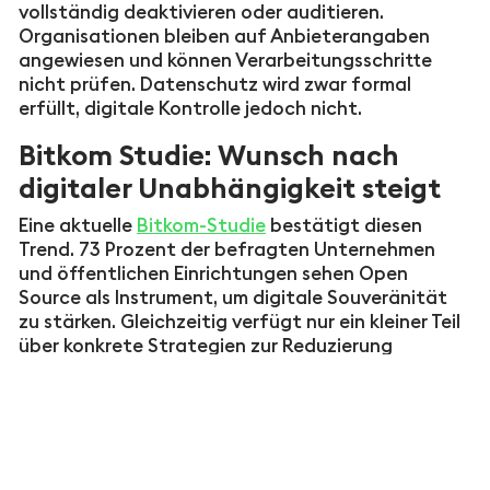
vollständig deaktivieren oder auditieren.
Organisationen bleiben auf Anbieterangaben
angewiesen und können Verarbeitungsschritte
nicht prüfen. Datenschutz wird zwar formal
erfüllt, digitale Kontrolle jedoch nicht.
Bitkom Studie: Wunsch nach
digitaler Unabhängigkeit steigt
Eine aktuelle
Bitkom-Studie
bestätigt diesen
Trend. 73 Prozent der befragten Unternehmen
und öffentlichen Einrichtungen sehen Open
Source als Instrument, um digitale Souveränität
zu stärken. Gleichzeitig verfügt nur ein kleiner Teil
über konkrete Strategien zur Reduzierung
technologischer Abhängigkeiten. Viele
Organisationen erkennen die Bedeutung von
Unabhängigkeit, sind in der Umsetzung aber noch
zurückhaltend. Die Studie zeigt: Es fehlt nicht an
Einsicht, sondern an strukturierten